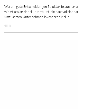
Entscheidungsarchitektur im
Unternehmen
Warum gute Entscheidungen Struktur brauchen und
wie Atlassian dabei unterstützt, sie nachvollziehbar
umzusetzen Unternehmen investieren viel in
operative Prozesse, Tools und Automatisierung – und
dennoch entstehen täglich Entscheidungen, die:
unklar verteilt sind schlecht dokumentiert werden
schwer nachvollziehbar sind oder sich widersprechen
Das Problem liegt selten in mangelnder Kompetenz,
meist fehlt etwas Grundlegenderes: eine bewusste
Entscheidungsarchitektur . Dieser