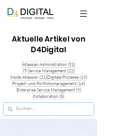
Aktuelle Artikel von
D4Digital
31 posts
Atlassian Administration
(31)
22 posts
IT-Service Management
(22)
21 posts
19 posts
Inside Atlassian
(21)
Digitale Prozesse
(19)
14 posts
Projekt- und Portfoliomanagement
(14)
9 posts
Enterprise Service Management
(9)
5 posts
Kollaboration
(5)