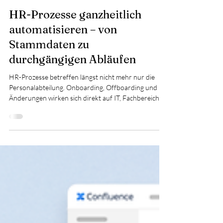
SUCCESS STORY
HR-Prozesse ganzheitlich
automatisieren – von
Stammdaten zu
durchgängigen Abläufen
HR-Prozesse betreffen längst nicht mehr nur die
Personalabteilung. Onboarding, Offboarding und
Änderungen wirken sich direkt auf IT, Fachbereiche
und Management aus. In einem Projekt mit einem
Unternehmen aus der Branche der erneuerbaren
Energien haben wir gezeigt, wie sich HR-Stammdaten
als aktive Prozessauslöser nutzen lassen. Durch die
Anbindung der HR Suite an Jira Service Management
Cloud entstanden transparente, automatisierte und
abteilungsübergreifende Abläufe – skali