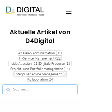
Aktuelle Artikel von
D4Digital
31 posts
Atlassian Administration
(31)
22 posts
IT-Service Management
(22)
21 posts
19 posts
Inside Atlassian
(21)
Digitale Prozesse
(19)
14 posts
Projekt- und Portfoliomanagement
(14)
9 posts
Enterprise Service Management
(9)
5 posts
Kollaboration
(5)