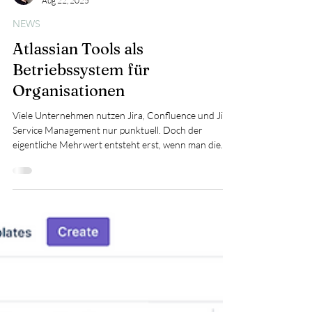
Benjamin Dombrowsky
Aug 22, 2025
NEWS
Atlassian Tools als
Betriebssystem für
Organisationen
Viele Unternehmen nutzen Jira, Confluence und Jira
Service Management nur punktuell. Doch der
eigentliche Mehrwert entsteht erst, wenn man die
Tools als gemeinsame Plattform versteht: ein
Betriebssystem für Organisationen. Prozesse
werden durchgängig, Wissen zentral verfügbar,
Transparenz und Effizienz steigen. Statt Tool-
Wildwuchs entsteht eine Basis, die Teams verbindet
und Wachstum ohne Reibungsverluste ermöglicht.