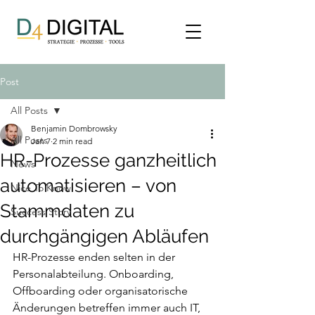
Post
All Posts
Benjamin Dombrowsky
All Posts
Jan 7
2 min read
HR-Prozesse ganzheitlich
News
automatisieren – von
Nice To Know
Stammdaten zu
Success Story
durchgängigen Abläufen
HR-Prozesse enden selten in der 
Personalabteilung. Onboarding, 
Offboarding oder organisatorische 
Änderungen betreffen immer auch IT, 