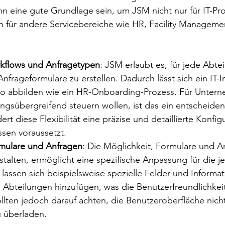
n eine gute Grundlage sein, um JSM nicht nur für IT-Pr
h für andere Servicebereiche wie HR, Facility Manageme
rkflows und Anfragetypen
: JSM erlaubt es, für jede Abte
frageformulare zu erstellen. Dadurch lässt sich ein IT-I
 abbilden wie ein HR-Onboarding-Prozess. Für Unterne
ngsübergreifend steuern wollen, ist das ein entscheidend
ert diese Flexibilität eine präzise und detaillierte Konfig
ssen voraussetzt.
mulare und Anfragen
: Die Möglichkeit, Formulare und A
estalten, ermöglicht eine spezifische Anpassung für die j
lassen sich beispielsweise spezielle Felder und Informat
 Abteilungen hinzufügen, was die Benutzerfreundlichkeit
lten jedoch darauf achten, die Benutzeroberfläche nicht
 überladen.