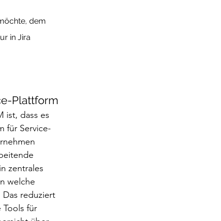
 möchte, dem 
r in Jira 
ice-Plattform
 ist, dass es 
m für Service-
ernehmen 
beitende 
in zentrales 
an welche 
. Das reduziert 
Tools für 