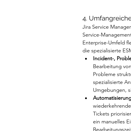
4. Umfangreich
Jira Service Managem
Service-Management-P
Enterprise-Umfeld fl
die spezialisierte E
Incident-, Pro
Bearbeitung von
Probleme strukt
spezialisierte 
Umgebungen, sin
Automatisierun
wiederkehrende 
Tickets prioris
ein manuelles Ei
Bearbeitungsze