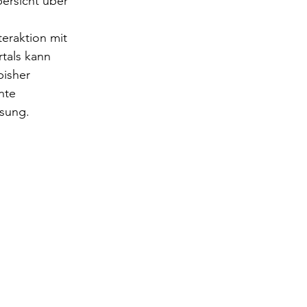
ersicht über 
teraktion mit 
tals kann 
isher 
nte 
ösung.