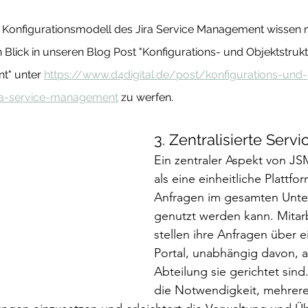
Konfigurationsmodell des Jira Service Management wissen
Blick in unseren Blog Post "Konfigurations- und Objektstruktu
" unter 
https://www.d4digital.de/post/konfigurations-und-
jira-service-management
 zu werfen.
3. Zentralisierte Serv
Ein zentraler Aspekt von JSM
als eine einheitliche Plattfor
Anfragen im gesamten Unt
genutzt werden kann. Mitar
stellen ihre Anfragen über e
Portal, unabhängig davon, 
Abteilung sie gerichtet sind
die Notwendigkeit, mehrere 