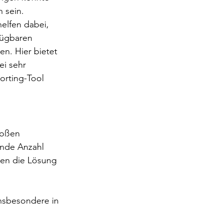
 sein.
elfen dabei, 
fügbaren 
n. Hier bietet 
i sehr 
orting-Tool 
roßen 
ende Anzahl 
en die Lösung 
insbesondere in 