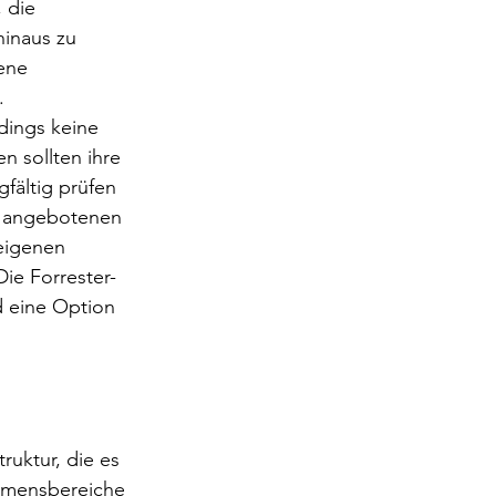
, die 
inaus zu 
ene 
.
rdings keine 
n sollten ihre 
fältig prüfen 
e angebotenen 
eigenen 
Die Forrester-
 eine Option 
ruktur, die es 
hmensbereiche 