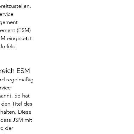
eitzustellen, 
ervice 
agement 
gement (ESM) 
ESM eingesetzt 
Umfeld 
reich ESM
rd regelmäßig 
rvice-
nnt. So hat 
 den Titel des 
halten. Diese 
 dass JSM mit 
d der 