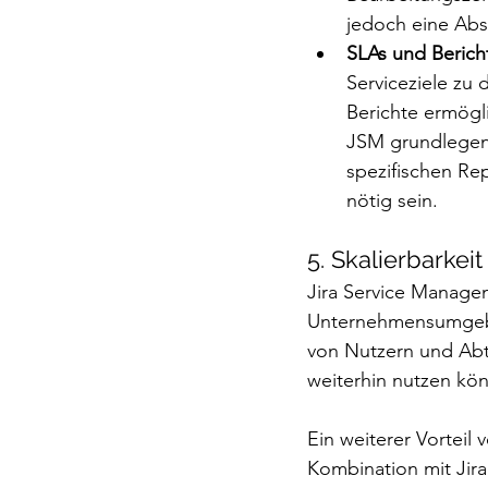
jedoch eine Abs
SLAs und Berich
Serviceziele zu
Berichte ermögli
JSM grundlegend
spezifischen Re
nötig sein.
5. Skalierbarkei
Jira Service Managem
Unternehmensumgebun
von Nutzern und Ab
weiterhin nutzen kö
Ein weiterer Vorteil
Kombination mit Jir