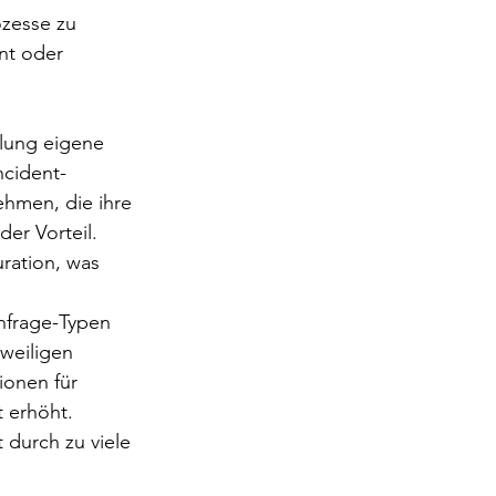
ozesse zu 
nt oder 
ilung eigene 
ncident-
hmen, die ihre 
er Vorteil. 
uration, was 
nfrage-Typen 
eweiligen 
ionen für 
 erhöht. 
 durch zu viele 