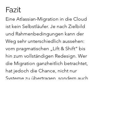
Fazit
Eine Atlassian-Migration in die Cloud 
ist kein Selbstläufer. Je nach Zielbild 
und Rahmenbedingungen kann der 
Weg sehr unterschiedlich aussehen: 
vom pragmatischen „Lift & Shift“ bis 
hin zum vollständigen Redesign. Wer 
die Migration ganzheitlich betrachtet, 
hat jedoch die Chance, nicht nur 
Systeme zu übertragen, sondern auch 
Prozesse und Zusammenarbeit 
nachhaltig zu verbessern.
Bei D4Digital begleiten wir 
Unternehmen dabei – strukturiert, 
erfahren und mit einem klaren Blick auf 
Technik, Organisation und Prozesse.
Inside Atlassian