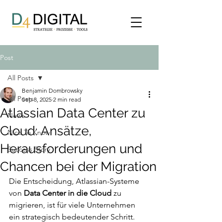
Post
All Posts
Benjamin Dombrowsky
All Posts
Sep 8, 2025
2 min read
Atlassian Data Center zu
News
Cloud: Ansätze,
Nice To Know
Herausforderungen und
Success Story
Chancen bei der Migration
Die Entscheidung, Atlassian-Systeme 
von 
Data Center in die Cloud
 zu 
migrieren, ist für viele Unternehmen 
ein strategisch bedeutender Schritt. 