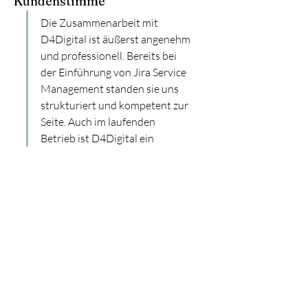
Kundenstimme
Die Zusammenarbeit mit 
D4Digital ist äußerst angenehm 
und professionell. Bereits bei 
der Einführung von Jira Service 
Management standen sie uns 
strukturiert und kompetent zur 
Seite. Auch im laufenden 
Betrieb ist D4Digital ein 
verlässlicher Partner, der uns 
mit fachlicher Expertise 
unterstützt. Wir schätzen die 
Zusammenarbeit sehr und 
greifen auch in Zukunft gerne 
auf ihr Know-how zurück.
Philipp Röschke, Encavis AG